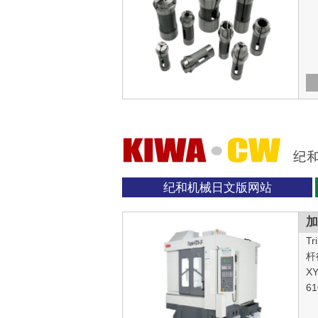
纪和机械日文版网站
加
Tr
杆
X
6