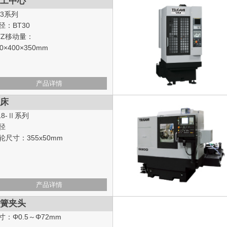
工中心
A3系列
径：BT30
YZ移动量：
00×400×350mm
产品详情
床
18-Ⅱ系列
径
轮尺寸：355x50mm
产品详情
簧夹头
寸：Φ0.5～Φ72mm