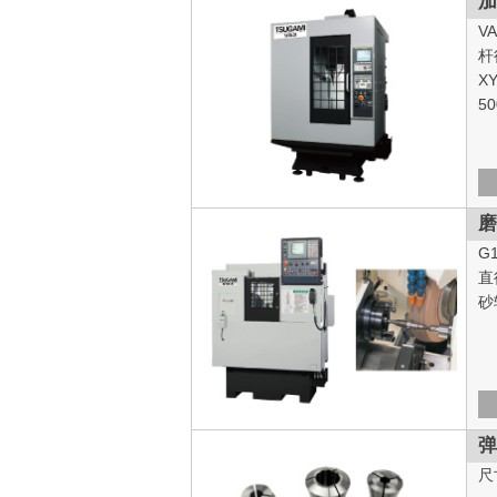
加
V
杆
X
5
磨
G
直
砂
弹
尺