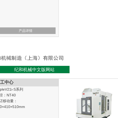
产品详情
纪和机械中文版网站
工中心
ipleV21i-S系列
径：NT40
YZ移动量：
10×410×510mm