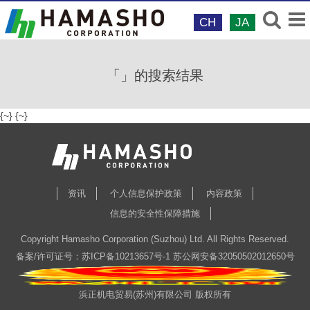
CH
JA
「」的搜索结果
{
~
}
{
~
}
资讯
个人信息保护政策
内容政策
信息的安全性保障措施
Copyright Hamasho Corporation (Suzhou) Ltd. All Rights Reserved.
备案/许可证号：苏ICP备10213657号-1
苏公网安备32050502012650号
浜正机电贸易(苏州)有限公司 版权所有